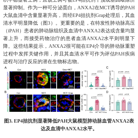
显著抑制。作为一种可分泌蛋白，
ANXA2
在
MCT
诱导的
PAH
大鼠血清中含量显著升高，而经
EP4
拮抗剂
Grap
处理后，其血
清水平明显降低（图
3
）。更重要的是，在特发性肺动脉高压
（
iPAH
）患者的肺动脉组织及血清中
ANXA2
表达或含量均显
著上升，而接受药物治疗的患者血清
ANXA2
水平则明显下
降。这些结果提示，
ANXA2
很可能在
EP4
介导的肺动脉重塑
过程中发挥关键作用，并且其血清水平可作为评估
PAH
疾病
进程与治疗反应的潜在生物标志物。
图
3. EP4
拮抗剂显著降低
PAH
大鼠模型肺动脉血管
ANXA2
表
达及血清中
ANXA2
水平。