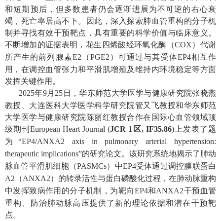
和短期预后，但多数患者仍会逐渐进展为不可逆的右心衰
竭，死亡率居高不下。因此，深入探索肺血管重构的分子机
制并寻找有效干预靶点，具有重要的科学价值与临床意义。
不断增加的证据表明，花生四烯酸经环氧化酶（
COX
）代谢
所产生的前列腺素
E2
（
PGE2
）可通过与其受体
EP4
相互作
用，在调控血管张力和平滑肌增殖及维持内环境稳定等方面
发挥关键作用。
2025
年
9
月
25
日，华东师范大学医学与健康研究院张晓燕
教授、大连医科大学医学科学研究院管又飞教授和华东师范
大学医学与健康研究院陈丽红教授合作在国际心血管领域顶
级期刊
European Heart Journal (
JCR 1
区
, IF35.86
)
上发表了题
为“
EP4/ANXA2 axis in pulmonary arterial hypertension:
therapeutic implications”
的研究论文。该研究系统地揭示了肺动
脉血管平滑肌细胞（
PASMCs
）中
EP4
受体通过调控膜联蛋白
A2
（
ANXA2
）的转录活性与蛋白磷酸化过程，在肺动脉重构
中发挥致病作用的分子机制，为靶向
EP4
和
ANXA2
干预血管
重构、防治肺动脉高压提供了新的理论依据和潜在干预靶
点。