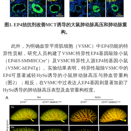
图
1. EP4
拮抗剂改善
MCT
诱导的大鼠肺动脉高压和肺动脉重
构。
此外，为明确血管平滑肌细胞（
VSMC
）中
EP4
功能的特
异性贡献，研究人员构建了
VSMC
特异性
EP4
基因敲除小鼠
（
EP4f/f-SMMHCCre⁺
）及
VSMC
特异性人源
EP4
转基因小鼠
（
VSMC-hEP4Tg
）。实验结果表明，特异性敲除
VSMC
中的
EP4
可显著减轻
HySu
诱导的小鼠肺动脉高压与肺血管重构
（图
2
）；相反，在
VSMC
中过表达人
EP4
基因则显著加剧了
HySu
诱导的肺动脉高压表型及血管重构程度。