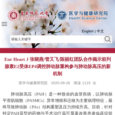
English
|
中文
Eur Heart J 张晓燕/管又飞/陈丽红团队合作揭示前列
腺素E2受体EP4调控肺动脉重构参与肺动脉高压的新
机制
医学与健康研究院
2025-09-26
阅读
1119
次
肺动脉高压（
PAH
）是一种致命的血管疾病，以肺动脉
平滑肌细胞（
PASMCs
）异常增殖和迁移为主要病理特征，最
终导致肺动脉（
PAs
）结构重塑及压力持续升高。目前，针对
特定
PAH
亚型的药物与手术治疗虽可显著改善患者临床症状