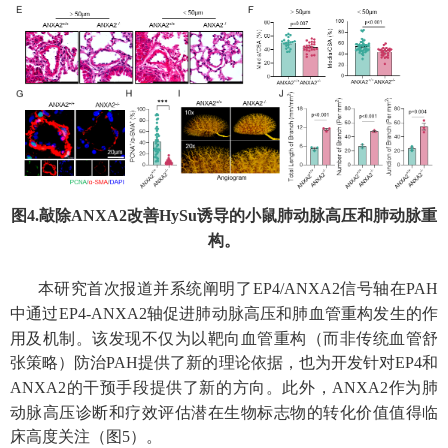
图
4.
敲除
ANXA2
改善
HySu
诱导的小鼠肺动脉高压和肺动脉重
构。
本研究首次报道并系统阐明了
EP4/ANXA2
信号轴在
PAH
中通过
EP4-ANXA2
轴促进肺动脉高压和肺血管重构发生的作
用及机制。该发现不仅为以靶向血管重构（而非传统血管舒
张策略）防治
PAH
提供了新的理论依据，也为开发针对
EP4
和
ANXA2
的干预手段提供了新的方向。此外，
ANXA2
作为肺
动脉高压诊断和疗效评估潜在生物标志物的转化价值值得临
床高度关注（图
5
）。