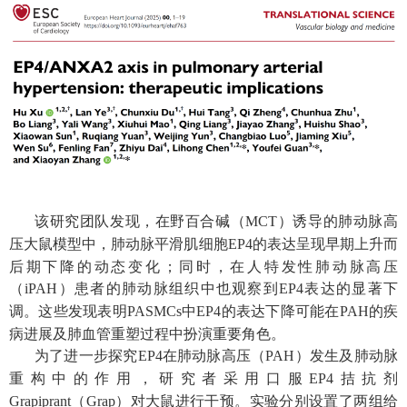
该研究团队发现，在野百合碱（
MCT
）诱导的肺动脉高
压大鼠模型中，肺动脉平滑肌细胞
EP4
的表达呈现早期上升而
后期下降的动态变化；同时，在人特发性肺动脉高压
（
iPAH
）患者的肺动脉组织中也观察到
EP4
表达的显著下
调。这些发现表明
PASMCs
中
EP4
的表达下降可能在
PAH
的疾
病进展及肺血管重塑过程中扮演重要角色。
为了进一步探究
EP4
在肺动脉高压（
PAH
）发生及肺动脉
重构中的作用，研究者采用口服
EP4
拮抗剂
Grapiprant
（
Grap
）对大鼠进行干预。实验分别设置了两组给