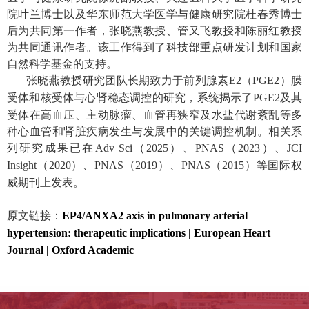
院叶兰博士以及华东师范大学医学与健康研究院杜春秀博士
后为共同第一作者，张晓燕教授、管又飞教授和陈丽红教授
为共同通讯作者。该工作得到了科技部重点研发计划和国家
自然科学基金的支持。
张晓燕教授研究团队长期致力于前列腺素
E2
（
PGE2
）膜
受体和核受体与心肾稳态调控的研究，系统揭示了
PGE2
及其
受体在高血压、主动脉瘤、血管再狭窄及水盐代谢紊乱等多
种心血管和肾脏疾病发生与发展中的关键调控机制。相关系
列研究成果已在
Adv Sci
（
2025
）、
PNAS
（
2023
）、
JCI
Insight
（
2020
）、
PNAS
（
2019
）、
PNAS
（
2015
）等国际权
威期刊上发表。
原文链接：
EP4/ANXA2 axis in pulmonary arterial
hypertension: therapeutic implications | European Heart
Journal | Oxford Academic