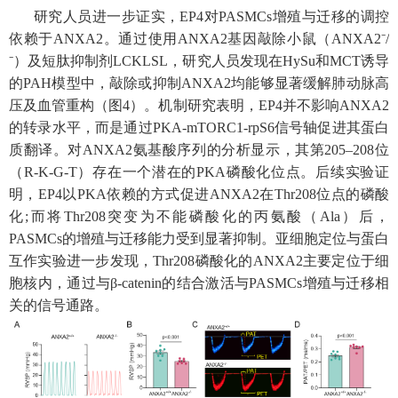
研究人员进一步证实，
EP4
对
PASMCs
增殖与迁移的调控
依赖于
ANXA2
。通过使用
ANXA2
基因敲除小鼠（
ANXA2⁻/
⁻
）及短肽抑制剂
LCKLSL
，研究人员发现在
HySu
和
MCT
诱导
的
PAH
模型中，敲除或抑制
ANXA2
均能够显著缓解肺动脉高
压及血管重构（图
4
）。机制研究表明，
EP4
并不影响
ANXA2
的转录水平，而是通过
PKA-mTORC1-rpS6
信号轴促进其蛋白
质翻译。对
ANXA2
氨基酸序列的分析显示，其第
205–208
位
（
R-K-G-T
）存在一个潜在的
PKA
磷酸化位点。后续实验证
明，
EP4
以
PKA
依赖的方式促进
ANXA2
在
Thr208
位点的磷酸
化
;
而将
Thr208
突变为不能磷酸化的丙氨酸（
Ala
）后，
PASMCs
的增殖与迁移能力受到显著抑制。亚细胞定位与蛋白
互作实验进一步发现，
Thr208
磷酸化的
ANXA2
主要定位于细
胞核内，通过与
β-catenin
的结合激活与
PASMCs
增殖与迁移相
关的信号通路。