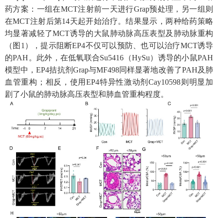
药方案：一组在
MCT
注射前一天进行
Grap
预处理，另一组则
在
MCT
注射后第
14
天起开始治疗。结果显示，两种给药策略
均显著减轻了
MCT
诱导的大鼠肺动脉高压表型及肺动脉重构
（图
1
），提示阻断
EP4
不仅可以预防、也可以治疗
MCT
诱导
的
PAH
。
此外，在低氧
联合
Su5416
（
HySu
）诱导的小鼠
PAH
模型中，
EP4
拮抗剂
Grap
与
MF498
同样显著地改善了
PAH
及肺
血管重构；相反，使用
EP4
特异性激动剂
Cay10598
则明显加
剧了小鼠的肺动脉高压表型和肺血管重构程度。