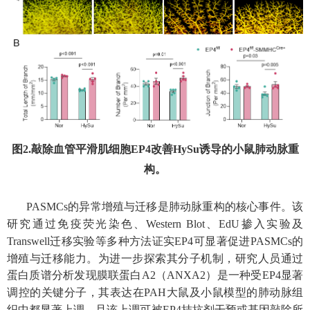
图
2.
敲除血管平滑肌细胞
EP4
改善
HySu
诱导的小鼠肺动脉重
构。
PASMCs
的异常增殖与迁移是肺动脉重构的核心事件。该
研究通过免疫荧光染色、
Western Blot
、
EdU
掺入实验及
Transwell
迁移实验等多种方法证实
EP4
可显著促进
PASMCs
的
增殖与迁移能力。为进一步探索其分子机制，研究人员通过
蛋白质谱分析发现膜联蛋白
A2
（
ANXA2
）是一种受
EP4
显著
调控的关键分子，其表达在
PAH
大鼠及小鼠模型的肺动脉组
织中都显著上调，且该上调可被
EP4
拮抗剂干预或基因敲除所